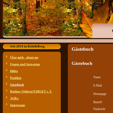
Seit 2014 in Köln&Berg.
Gästebuch
Über mich - about me
Gästebuch
Fragen und Antworten
Bilder
Name:
Packliste
Gästebuch
E-Mail:
Rüdiger Nehberg/TARGET e. V.
Homepage:
AGB.s
Betreff:
Impressum
Nachricht: