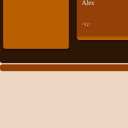
Alex
<
1
2
>